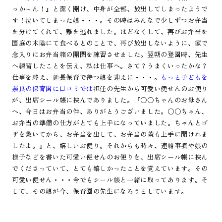
っか～ん！』と潔く開け、中身が全部、放出してしまったようで
す！泣いてしまった娘・・・。その時はみんなで少しずつお弁当
を分けてくれて、難を逃れました。ほどなくして、再びお弁当を
園庭の木陰にて食べるとのことで、再び放出しないように、家で
念入りにお弁当箱の開閉を練習させました。翌朝の登園時、先生
へ練習したことを伝え、私は仕事へ。さて？うまくいったかな？
仕事を終え、延長保育で待つ娘を迎えに・・・。
もっと子どもを
奈良の保育園に口コミでは
担任の先生から可愛い便せんのお便り
が、出席シール帳に挟んでありました。『○○ちゃんのお母さん
へ、今日はお弁当の件、ありがとうございました。○○ちゃん、
お弁当の準備の仕方がとても上手になっていました。ちゃんとゴ
ザを敷いてから、お弁当を出して、お弁当の蓋も上手に開けれま
したよ。』と、嬉しいお便り。それからも時々、連絡事項や娘の
様子などを書いた可愛い便せんのお便りを、出席シール帳に挟ん
でくださっていて、とても嬉しかったことを覚えています。その
可愛い便せん・・・今でもシール帳と一緒に取ってあります。そ
して、その娘が今、保育園の先生になろうとしています。