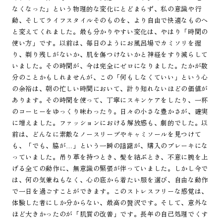
なくなった」という物理的な変化にとどまらず、私の意識や行
動、そしてライフスタイルそのものを、より自由で快適なものへ
と変えてくれました。最も分かりやすい変化は、やはり「時間の
使い方」です。以前は、毎日のようにお風呂場でカミソリを握
り、剃り残しがないか、肌を傷つけないかと神経をすり減らして
いました。その時間が、今は完全にゼロになりました。たかが数
分のことかもしれませんが、この「何もしなくていい」という心
の余裕は、朝の忙しい時間において、計り知れないほどの価値が
あります。その時間を使って、丁寧にスキンケアをしたり、一杯
のコーヒーをゆっくり味わったり。日々の小さな豊かさが、確実
に増えました。ファッションにおける解放感も、劇的でした。以
前は、どんなに素敵なノースリーブやキャミソールを見つけて
も、「でも、脇が…」という一瞬の躊躇が、購入のブレーキにな
っていました。吊り革を持つとき、髪を結ぶとき、不意に腕を上
げる全ての動作に、無意識の緊張が伴っていました。しかし今で
は、何の気兼ねもなく、心の底から着たい服を選び、自由な動作
で一日を過ごすことができます。このストレスフリーな感覚は、
体験した者にしか分からない、最高の贅沢です。そして、意外な
ほど大きかったのが「肌質の改善」です。長年の自己処理でくす