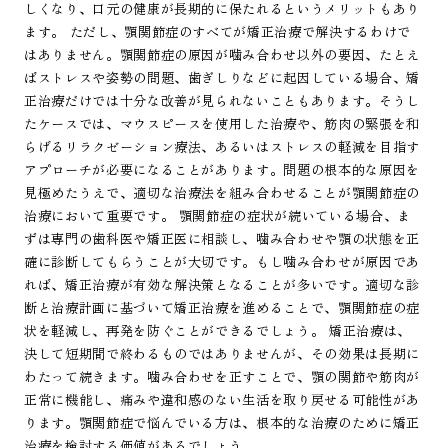
しくなり、口元の健康が長期的に保たれるというメリットもあり
ます。 ただし、顎関節症のすべてが矯正治療で解決するわけで
はありません。顎関節症の原因が噛み合わせ以外の要因、たとえ
ばストレスや姿勢の問題、歯ぎしりなどに起因している場合、矯
正治療だけでは十分な改善が見られないこともあります。そうし
たケースでは、マウスピースを使用した治療や、筋肉の緊張を和
らげるリラクゼーション療法、あるいはストレスの軽減を目指す
アプローチが必要になることがあります。問題の根本的な原因を
見極めたうえで、適切な治療法を組み合わせることが顎関節症の
治療において重要です。 顎関節症の症状が続いている場合、ま
ずは専門の歯科医や矯正医に相談し、噛み合わせや顎の状態を正
確に診断してもらうことが大切です。もし噛み合わせが原因であ
れば、矯正治療が有効な解決策となることが多いです。適切な診
断と治療計画に基づいて矯正治療を進めることで、顎関節症の症
状を軽減し、再発を防ぐことができるでしょう。 矯正治療は、
決して短期間で終わるものではありませんが、その効果は長期に
わたって続きます。噛み合わせを正すことで、顎の関節や筋肉が
正常に機能し、痛みや違和感のない生活を取り戻せる可能性があ
ります。顎関節症で悩んでいる方は、根本的な治療のために矯正
治療を検討する価値があるでしょう。