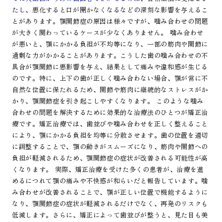
たし、悪化すると口が開かなくなるなどの深刻な影響を与えるこ
とがあります。顎関節症の原因は様々ですが、噛み合わせの問題
が大きく関わっているケースが少なくありません。 噛み合わせ
が悪いと、顎にかかる負担が不均等になり、一部の筋肉や関節に
過剰な力がかかることがあります。こうした歯の噛み合わせの不
具合が顎関節に悪影響を与え、結果として痛みや違和感が生じる
のです。特に、上下の歯が正しく噛み合わない場合、顎が常に不
自然な位置に保たれるため、関節や筋肉に継続的なストレスがか
かり、顎関節症を引き起こしやすくなります。 このような噛み
合わせの問題を解決するために効果的な治療法のひとつが矯正治
療です。矯正治療では、歯並びや噛み合わせを正しく整えること
により、顎にかかる負担を均等に分散させます。歯の位置を適切
に調整することで、顎の動きがスムーズになり、筋肉や関節への
負担が軽減されるため、顎関節症の症状が改善される可能性が高
くなります。 実際、矯正治療を受けた多くの患者が、治療を進
めるにつれて顎の痛みや不快感が和らいだと報告しています。噛
み合わせが改善されることで、顎が正しい位置で機能するように
なり、顎関節症の症状が軽減されるだけでなく、再発のリスクも
低減します。さらに、矯正によって歯並びが整うと、見た目も美