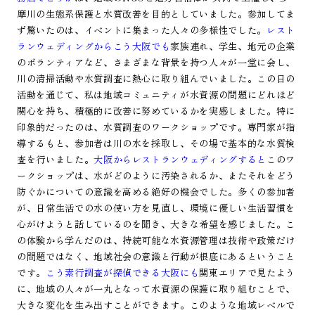
摩川の生態系保護と水質改善を目的としていました。参加してま
ず驚いたのは、イベントに集まった人々の多様性でした。
レスト
ランウェディングからこう大阪でも
家族連れ、学生、地元の企業
のボランティアなど、さまざまな背景を持つ人々が一堂に会し、
川の清掃活動や水質調査に熱心に取り組んでいました。この日の
活動を通じて、私は地域コミュニティが水資源の問題にどれほど
関心を持ち、積極的に改善に努めているかを実感しました。特に
印象的だったのは、水質調査のワークショップです。専門家が指
導するもと、参加者は川の水を採取し、その場で基本的な水質検
査を行いました。
大阪からレストランウェディングすると
このワ
ークショップは、水がどのように汚染されるか、またそれをどう
防ぐかについての意識を高める絶好の機会でした。多くの参加者
が、日常生活での水の使い方を見直し、環境に優しい生活習慣を
心がけようと話しているのを聞き、大きな希望を感じました。こ
の体験から学んだのは、持続可能な水資源管理は技術や政策だけ
の問題ではなく、地域社会の意識と行動が根底にあるということ
です。
こう素行調査が探偵できる大阪にも
関東エリアで見たよう
に、地域の人々が一丸となって水資源の保護に取り組むことで、
大きな変化を生み出すことができます。このような地域レベルで