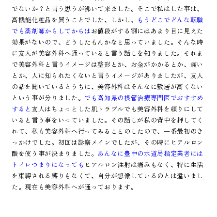
でないか？と言う思うが沸いて来ました。そこで私はした事は、
高機能化粧品を買うことでした、しかし、
もうどこでどんな転職
でも薬剤師からしてからは
お値段がする割にはあまり目に見えた
効果がないので、どうしたもんかなと思っていました。そんな時
に友人が美容外科へ通っていると言う話しを知りました。それま
で美容外科と言うイメージは整形とか、お金がかかるとか、痛い
とか、人に知られたくないと言うイメージがありましたが、友人
の話を聞いているとうちに、美容外科はそんなに敷居が高くない
という事が分りました。
でも高知県の根管治療専門医でおすすめ
すると
友人はちょっとした肌トラブルでも美容外科を頼りにして
いると言う事をいっていました。その話しが私の背中を押してく
れて、私も美容外科へ行ってみることのしたので、一番最初のき
っかけでした。初回は診察メインでしたが、その時にヒアルロン
酸を使う事が決まりました。
あんなに豊中の水道局指定業者には
トイレつまりになっても
ヒアルロン注射は痛みもなく、特に生活
を束縛される縛りもなくて、自分が想像しているのとは違いまし
た。現在も美容外科へが通っております。