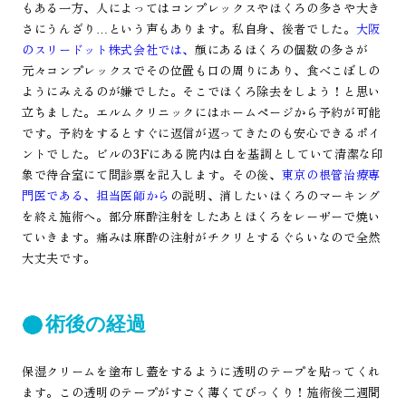
もある一方、人によってはコンプレックスやほくろの多さや大き
さにうんざり…という声もあります。私自身、後者でした。
大阪
のスリードット株式会社では、
顔にあるほくろの個数の多さが
元々コンプレックスでその位置も口の周りにあり、食べこぼしの
ようにみえるのが嫌でした。そこでほくろ除去をしよう！と思い
立ちました。エルムクリニックにはホームページから予約が可能
です。予約をするとすぐに返信が返ってきたのも安心できるポイ
ントでした。ビルの3Fにある院内は白を基調としていて清潔な印
象で待合室にて問診票を記入します。その後、
東京の根管治療専
門医である、担当医師から
の説明、消したいほくろのマーキング
を終え施術へ。部分麻酔注射をしたあとほくろをレーザーで焼い
ていきます。痛みは麻酔の注射がチクリとするぐらいなので全然
大丈夫です。
術後の経過
保湿クリームを塗布し蓋をするように透明のテープを貼ってくれ
ます。この透明のテープがすごく薄くてびっくり！施術後二週間