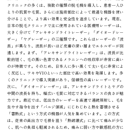
クリニックの多くは、複数の種類の脱毛機を導入し、患者一人ひ
とりの肌質や毛質、さらには施術部位によって最適な機器を使い
分けることで、より高い効果と安全性を追求しています。現在、
日本の脱毛クリニックで主に使用されている医療用レーザーは、
大きく分けて「アレキサンドライトレーザー」「ダイオードレー
ザー」「ヤグレーザー」の三種類です。これらはレーザーの「波
長」が異なり、波長が長いほど皮膚の深い層までエネルギーが到
達します。まず、「アレキサンドライトレーザー」は、波長が比
較的短く、毛の黒い色素であるメラニンへの吸収率が非常に高い
のが特徴です。そのため、日本人に多い黒くて太い毛に非常によ
く反応し、ワキやVIOといった部位で高い効果を発揮します。多
くのクリニックで導入実績があり、信頼性の高いレーザーです。
次に、「ダイオードレーザー」は、アレキサンドライトとヤグの
中間の波長を持ち、幅広い毛質に対応できるバランスの良さが魅
力です。最近では、低出力のレーザーを高速で連続照射し、毛を
生やす指令を出す「バルジ領域」にじわじわと熱を蓄積させる
「蓄熱式」という方式の機器が人気を集めています。この方式
は、従来の高出力で毛根を狙う「熱破壊式」に比べて痛みが少な
く、肌への負担も軽減されるため、痛みに弱い方や敏感肌の方に