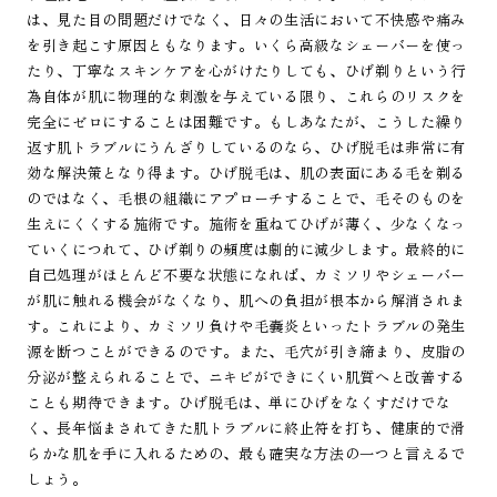
は、見た目の問題だけでなく、日々の生活において不快感や痛み
を引き起こす原因ともなります。いくら高級なシェーバーを使っ
たり、丁寧なスキンケアを心がけたりしても、ひげ剃りという行
為自体が肌に物理的な刺激を与えている限り、これらのリスクを
完全にゼロにすることは困難です。もしあなたが、こうした繰り
返す肌トラブルにうんざりしているのなら、ひげ脱毛は非常に有
効な解決策となり得ます。ひげ脱毛は、肌の表面にある毛を剃る
のではなく、毛根の組織にアプローチすることで、毛そのものを
生えにくくする施術です。施術を重ねてひげが薄く、少なくなっ
ていくにつれて、ひげ剃りの頻度は劇的に減少します。最終的に
自己処理がほとんど不要な状態になれば、カミソリやシェーバー
が肌に触れる機会がなくなり、肌への負担が根本から解消されま
す。これにより、カミソリ負けや毛嚢炎といったトラブルの発生
源を断つことができるのです。また、毛穴が引き締まり、皮脂の
分泌が整えられることで、ニキビができにくい肌質へと改善する
ことも期待できます。ひげ脱毛は、単にひげをなくすだけでな
く、長年悩まされてきた肌トラブルに終止符を打ち、健康的で滑
らかな肌を手に入れるための、最も確実な方法の一つと言えるで
しょう。