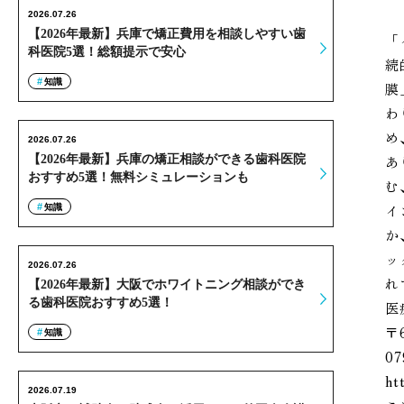
2026.07.26
【2026年最新】兵庫で矯正費用を相談しやすい歯
「
科医院5選！総額提示で安心
続
知識
膜
わ
め
2026.07.26
【2026年最新】兵庫の矯正相談ができる歯科医院
あ
おすすめ5選！無料シミュレーションも
む
イ
知識
か
ッ
2026.07.26
れ
【2026年最新】大阪でホワイトニング相談ができ
る歯科医院おすすめ5選！
医
〒
知識
07
ht
2026.07.19