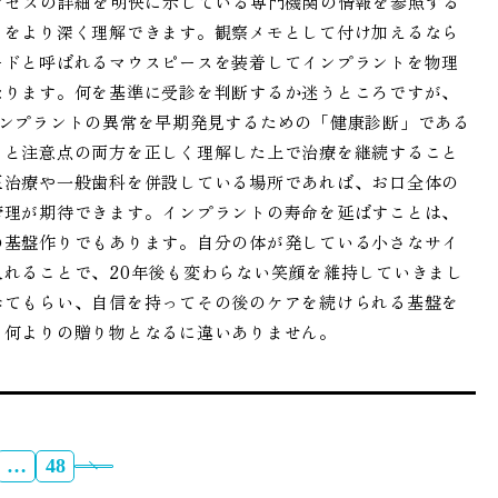
クセスの詳細を明快に示している専門機関の情報を参照する
とをより深く理解できます。観察メモとして付け加えるなら
ードと呼ばれるマウスピースを装着してインプラントを物理
なります。何を基準に受診を判断するか迷うところですが、
インプラントの異常を早期発見するための「健康診断」である
トと注意点の両方を正しく理解した上で治療を継続すること
正治療や一般歯科を併設している場所であれば、お口全体の
管理が期待できます。インプラントの寿命を延ばすことは、
の基盤作りでもあります。自分の体が発している小さなサイ
れることで、20年後も変わらない笑顔を維持していきまし
診てもらい、自信を持ってその後のケアを続けられる基盤を
る何よりの贈り物となるに違いありません。
…
48