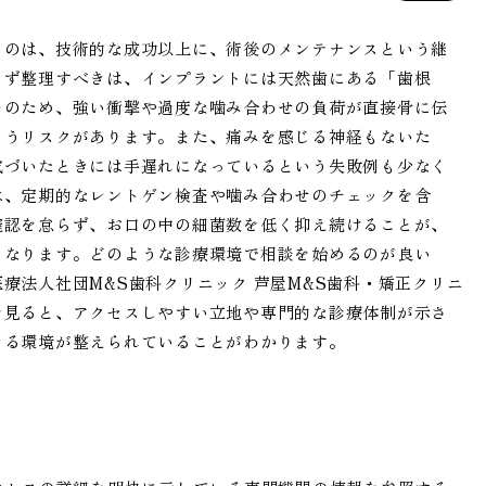
るのは、技術的な成功以上に、術後のメンテナンスという継
まず整理すべきは、インプラントには天然歯にある「歯根
そのため、強い衝撃や過度な噛み合わせの負荷が直接骨に伝
まうリスクがあります。また、痛みを感じる神経もないた
気づいたときには手遅れになっているという失敗例も少なく
は、定期的なレントゲン検査や噛み合わせのチェックを含
確認を怠らず、お口の中の細菌数を低く抑え続けることが、
となります。どのような診療環境で相談を始めるのが良い
療法人社団M&S歯科クリニック 芦屋M&S歯科・矯正クリニ
を見ると、アクセスしやすい立地や専門的な診療体制が示さ
きる環境が整えられていることがわかります。
ク