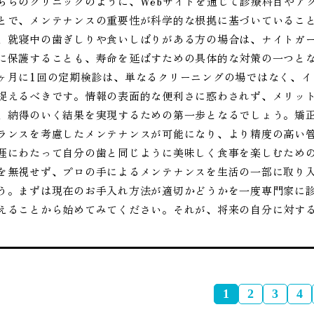
ちらのクリニックのように、Webサイトを通じて診療科目やア
とで、メンテナンスの重要性が科学的な根拠に基づいているこ
、就寝中の歯ぎしりや食いしばりがある方の場合は、ナイトガ
に保護することも、寿命を延ばすための具体的な対策の一つと
ヶ月に1回の定期検診は、単なるクリーニングの場ではなく、
捉えるべきです。情報の表面的な便利さに惑わされず、メリッ
、納得のいく結果を実現するための第一歩となるでしょう。矯
ランスを考慮したメンテナンスが可能になり、より精度の高い
涯にわたって自分の歯と同じように美味しく食事を楽しむため
を無視せず、プロの手によるメンテナンスを生活の一部に取り入
う。まずは現在のお手入れ方法が適切かどうかを一度専門家に
えることから始めてみてください。それが、将来の自分に対す
1
2
3
4