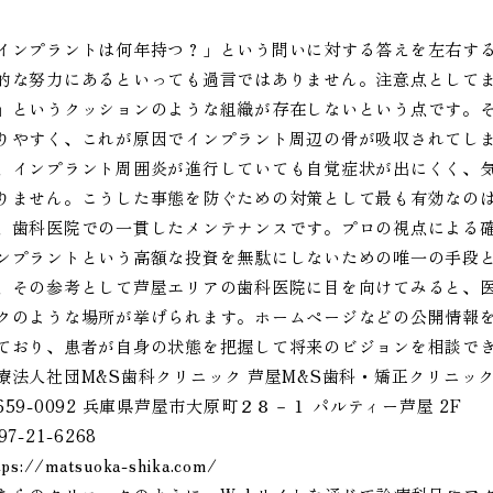
インプラントは何年持つ？」という問いに対する答えを左右す
的な努力にあるといっても過言ではありません。注意点として
」というクッションのような組織が存在しないという点です。
りやすく、これが原因でインプラント周辺の骨が吸収されてし
、インプラント周囲炎が進行していても自覚症状が出にくく、
りません。こうした事態を防ぐための対策として最も有効なの
、歯科医院での一貫したメンテナンスです。プロの視点による
ンプラントという高額な投資を無駄にしないための唯一の手段
、その参考として芦屋エリアの歯科医院に目を向けてみると、医
クのような場所が挙げられます。ホームページなどの公開情報
ており、患者が自身の状態を把握して将来のビジョンを相談で
療法人社団M&S歯科クリニック 芦屋M&S歯科・矯正クリニッ
659-0092 兵庫県芦屋市大原町２８－１ パルティー芦屋 2F
97-21-6268
tps://matsuoka-shika.com/