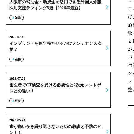
こ
大阪市の補助金・助成金を活用できる外国人介護
こ
採用支援ランキング5選【2026年最新】
ば
知識
的
数
2026.07.16
と
インプラントを何年持たせるかはメンテナンス次
が
第？
バ
医療
生
ン
2026.07.02
ょ
歯医者でCT検査を受ける必要性と2次元レントゲ
整
ンとの違い！
医療
2026.05.21
歯が痛い夜を繰り返さないための教訓と予防のヒ
ント！