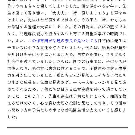
作りのおもちゃを壊してしまいました。涙を浮かべる少年に、先
生は優しく寄り添い、「大丈夫、一緒に直しましょう」と声をか
けました。先生はただ直すのではなく、その子と一緒におもちゃ
を修理する過程を大切にしました。その行為は、ただの遊びでは
なく、問題解決能力や協力する心を育てる貴重な学びの時間でし
た。また、
この保育園が話題の奈良で見つけても
日常的に先生は
子供たちに小さな責任を与えていました。例えば、給食の配膳や
後片付けを子供たちにさせることで、自立心を養い、さりげなく
社会性を教えていました。さらに、園での行事では、子供たちが
主役となり、先生方は裏方に徹することで、子供達の自信と表現
力を引き出していました。私たち大人が見落としがちな子供たち
の小さな成長も、先生は見逃さず、一人一人をしっかりと見て褒
めてくれるため、子供たちは日々自己肯定感を持って過ごしてい
ました。このように、先生の存在は子供たちにとって、知識を教
えるだけでなく、心を育む大切な役割を果たしており、その温か
い関わり方が子供たちの幸せな幼稚園生活を支えていると感じま
した。